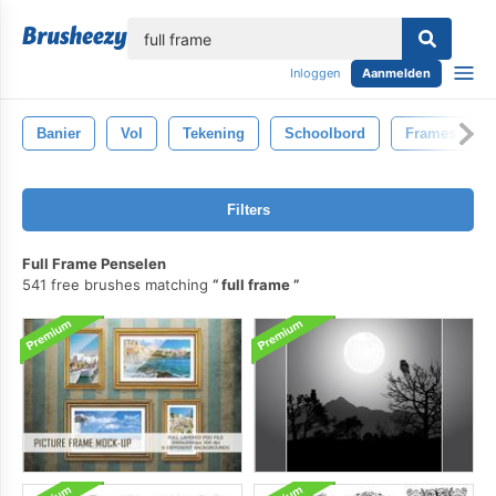
lose
Inloggen
Aanmelden
Banier
Vol
Tekening
Schoolbord
Frames
Filters
Full Frame Penselen
541 free brushes matching
full frame