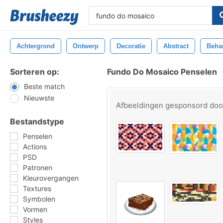
Achtergrond
Ontwerp
Decoratie
Abstract
Beha
Sorteren op:
Fundo Do Mosaico Penselen
Beste match
Nieuwste
Afbeeldingen gesponsord do
Bestandstype
Penselen
Actions
PSD
Patronen
Kleurovergangen
Textures
Symbolen
Vormen
Styles