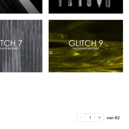
van 62
1