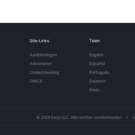
Site-Links
Talen
Aanbiedingen
English
Adverteren
Español
Ondersteuning
Português
DMCA
Deutsch
Meer...
•
© 2026 Eezy LLC. Alle rechten voorbehouden
G