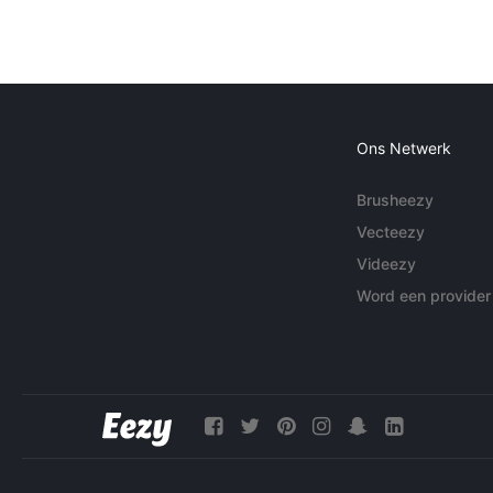
Ons Netwerk
Brusheezy
Vecteezy
Videezy
Word een provider