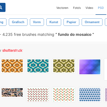
Vectoren
Foto‘s
Video
PSD
ng
Grafisch
Vorm
Kunst
Papier
Ornament
-
4.235 free brushes matching
fundo do mosaico
or