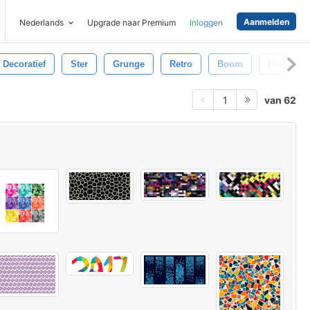
Aanmelden
Nederlands
Upgrade naar Premium
Inloggen
Decoratief
Ster
Grunge
Retro
Boom
Plek
van 62
1