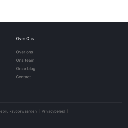
Over Ons
Over ons
Ons team
Onze blog
Contact
ebruiksvoorwaarden
Privacybeleid