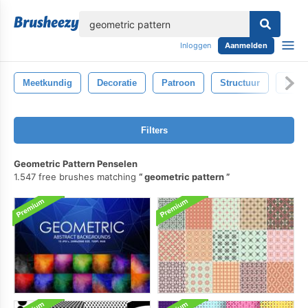
lose
Inloggen
Aanmelden
Meetkundig
Decoratie
Patroon
Structuur
Beha
Filters
Geometric Pattern Penselen
1.547 free brushes matching
geometric pattern