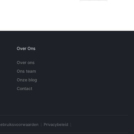
Over Ons
Over ons
Ons team
Onze blog
Contact
ebruiksvoorwaarden
Privacybeleid