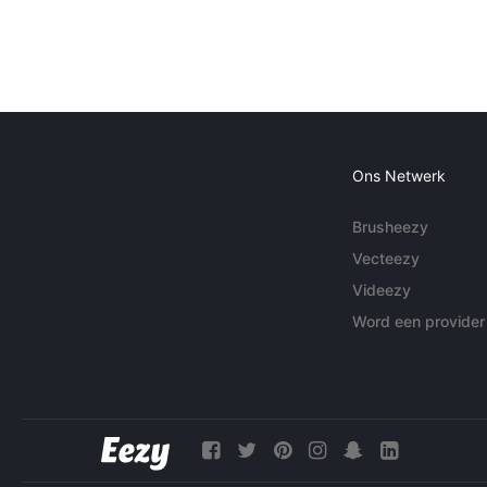
Ons Netwerk
Brusheezy
Vecteezy
Videezy
Word een provider