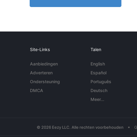
Site-Links
Talen
Aanbiedingen
English
Adverteren
Español
Ondersteuning
Português
DMCA
Deutsch
Meer...
•
© 2026 Eezy LLC. Alle rechten voorbehouden
G