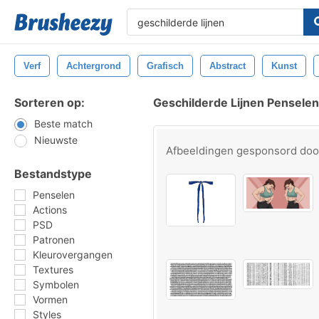
Verf
Achtergrond
Grafisch
Abstract
Kunst
Sorteren op:
Geschilderde Lijnen Penselen
Beste match
Nieuwste
Afbeeldingen gesponsord do
Bestandstype
Penselen
Actions
PSD
Patronen
Kleurovergangen
Textures
Symbolen
Vormen
Styles