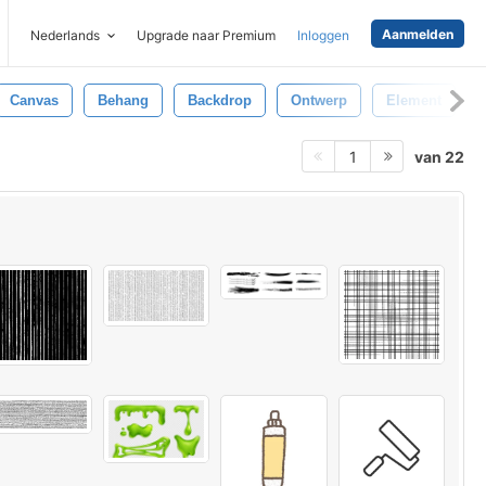
Aanmelden
Nederlands
Upgrade naar Premium
Inloggen
Canvas
Behang
Backdrop
Ontwerp
Element
van 22
1