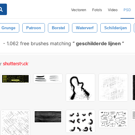
Vectoren
Foto‘s
Video
PSD
Grunge
Patroon
Borstel
Waterverf
Schilderijen
-
1.062 free brushes matching
geschilderde lijnen
or