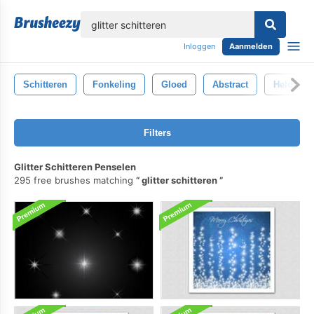
lose
Inloggen
Aanmelden
Schitteren
Fonkeling
Gloed
Abstract
Helder
Filters
Glitter Schitteren Penselen
295 free brushes matching
glitter schitteren