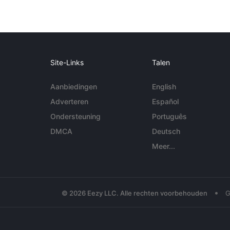
Site-Links
Talen
Aanbiedingen
English
Adverteren
Español
Ondersteuning
Português
DMCA
Deutsch
Meer...
•
© 2026 Eezy LLC. Alle rechten voorbehouden
G