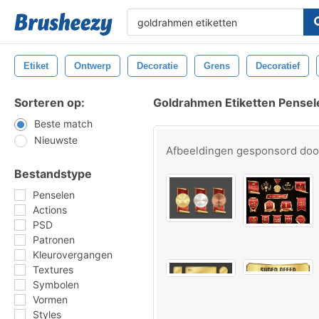
Etiket
Ontwerp
Decoratie
Grens
Decoratief
Sorteren op:
Goldrahmen Etiketten Pensel
Beste match
Nieuwste
Afbeeldingen gesponsord do
Bestandstype
Penselen
Actions
PSD
Patronen
Kleurovergangen
Textures
Symbolen
Vormen
Styles