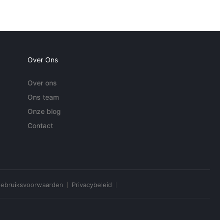
Over Ons
Over ons
Ons team
Onze blog
Contact
ebruiksvoorwaarden
Privacybeleid