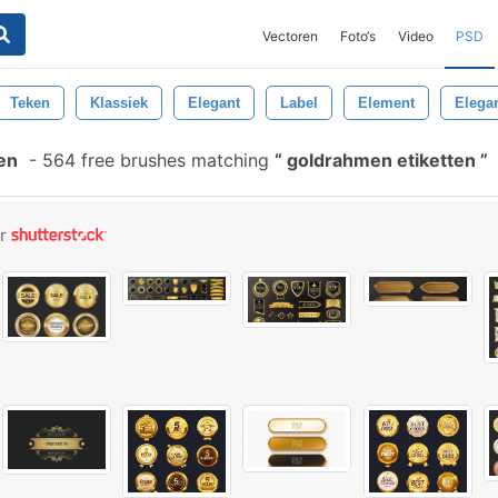
Vectoren
Foto‘s
Video
PSD
Teken
Klassiek
Elegant
Label
Element
Elegan
en
-
564 free brushes matching
goldrahmen etiketten
or