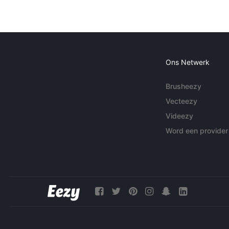
Ons Netwerk
Brusheezy
Vecteezy
Videezy
Word een provider