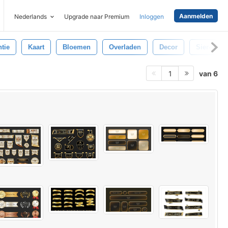
Aanmelden
Nederlands
Upgrade naar Premium
Inloggen
tie
Kaart
Bloemen
Overladen
Decor
Sier-
van 6
1