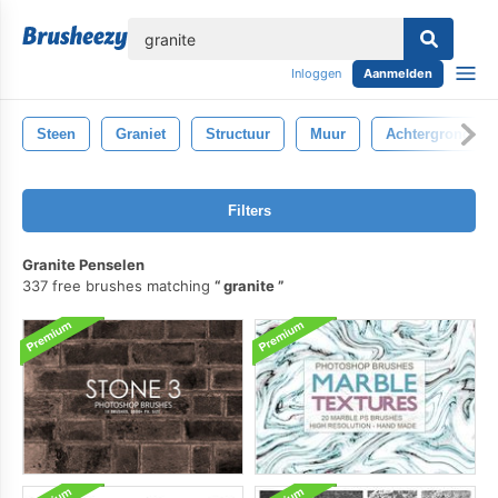
lose
Inloggen
Aanmelden
Steen
Graniet
Structuur
Muur
Achtergrond
Filters
Granite Penselen
337 free brushes matching
granite