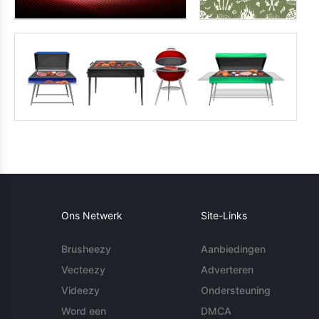
Ons Netwerk
Site-Links
Brusheezy
Aanbiedingen
Vecteezy
Adverteren
Videezy
Ondersteuning
Word een
DMCA