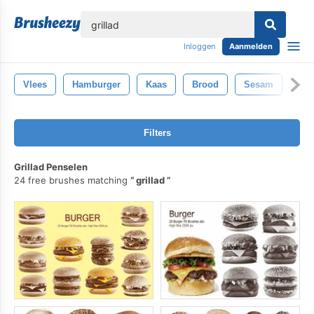
lose
Inloggen
Aanmelden
Vlees
Hamburger
Kaas
Brood
Sesam
Sal
Filters
Grillad Penselen
24 free brushes matching
grillad