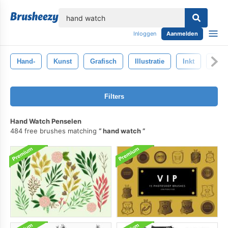
lose
Inloggen
Aanmelden
Hand-
Kunst
Grafisch
Illustratie
Inkt
Ontw
Filters
Hand Watch Penselen
484 free brushes matching
hand watch