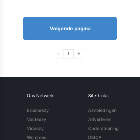
Volgende pagina
1
Ons Netwerk
Site-Links
Brusheezy
Aanbiedingen
Vecteezy
Adverteren
Videezy
Ondersteuning
Word een
DMCA