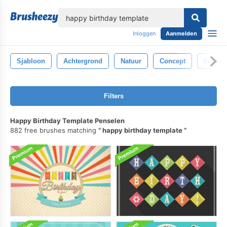
lose
Inloggen
Aanmelden
Sjabloon
Achtergrond
Natuur
Concept
Illustra
Filters
Happy Birthday Template Penselen
882 free brushes matching
happy birthday template