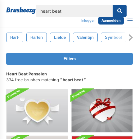
lose
Inloggen
Aanmelden
Hart-
Harten
Liefde
Valentijn
Symbool
Ha
Filters
Heart Beat Penselen
334 free brushes matching
heart beat