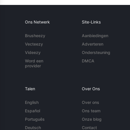
Ons Netwerk
Site-Links
Brusheezy
Aanbiedingen
Vecteezy
Adverteren
Videezy
Ondersteuning
Word een
DMCA
provider
Talen
Over Ons
English
Over ons
Español
Ons team
Português
Onze blog
Deutsch
Contact