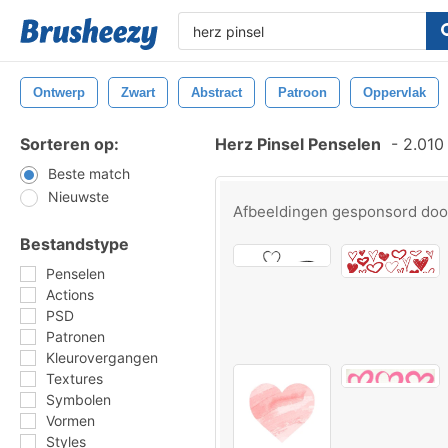
Ontwerp
Zwart
Abstract
Patroon
Oppervlak
Sorteren op:
Herz Pinsel Penselen
-
2.010 
Beste match
Nieuwste
Afbeeldingen gesponsord do
Bestandstype
Penselen
Actions
PSD
Patronen
Kleurovergangen
Textures
Symbolen
Vormen
Styles