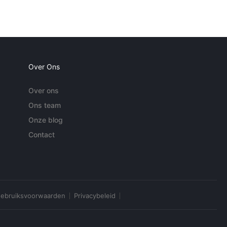
Over Ons
Over ons
Ons team
Onze blog
Contact
ebruiksvoorwaarden
Privacybeleid