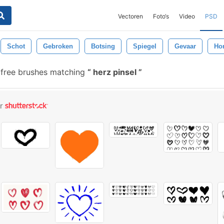
Vectoren
Foto‘s
Video
PSD
Schot
Gebroken
Botsing
Spiegel
Gevaar
Hor
free brushes matching
herz pinsel
or