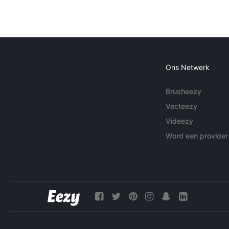
Ons Netwerk
Brusheezy
Vecteezy
Videezy
Word een provider