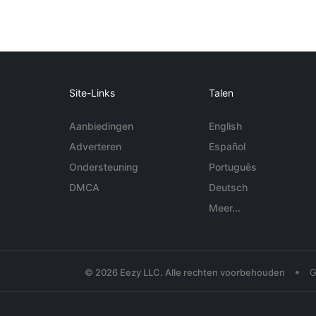
Site-Links
Talen
Aanbiedingen
English
Adverteren
Español
Ondersteuning
Português
DMCA
Deutsch
Meer...
•
© 2026 Eezy LLC. Alle rechten voorbehouden
G