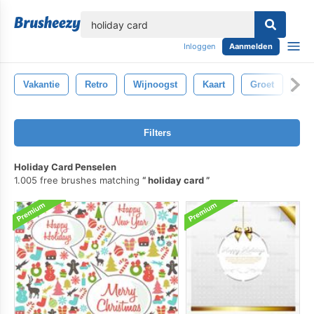
lose
Inloggen
Aanmelden
Vakantie
Retro
Wijnoogst
Kaart
Groet
On
Filters
Holiday Card Penselen
1.005 free brushes matching
holiday card