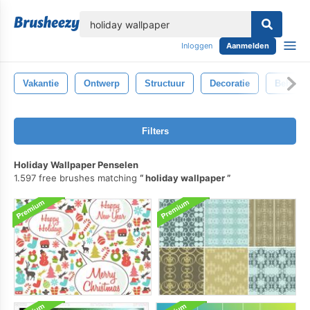
lose
Inloggen
Aanmelden
Vakantie
Ontwerp
Structuur
Decoratie
Behang
Filters
Holiday Wallpaper Penselen
1.597 free brushes matching
holiday wallpaper