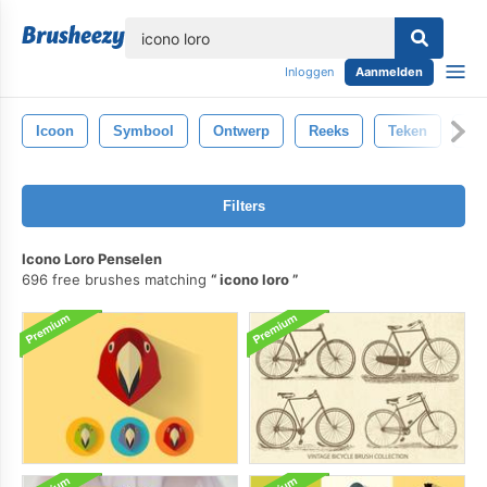
lose
Inloggen
Aanmelden
Icoon
Symbool
Ontwerp
Reeks
Teken
Ve
Filters
Icono Loro Penselen
696 free brushes matching
icono loro