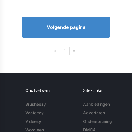
Volgende pagina
1
Ons Netwerk
Site-Links
Brusheezy
Aanbiedingen
Vecteezy
Adverteren
Videezy
Ondersteuning
Word een
DMCA