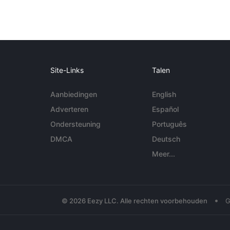
Site-Links
Talen
Aanbiedingen
English
Adverteren
Español
Ondersteuning
Português
DMCA
Deutsch
Meer...
•
© 2026 Eezy LLC. Alle rechten voorbehouden
G