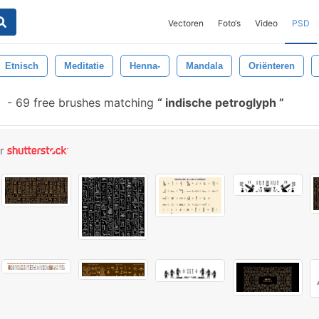
Vectoren
Foto‘s
Video
PSD
Etnisch
Meditatie
Henna-
Mandala
Oriënteren
-
69 free brushes matching
indische petroglyph
or