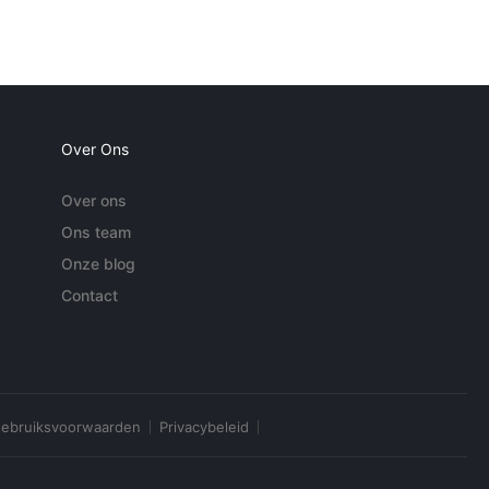
Over Ons
Over ons
Ons team
Onze blog
Contact
ebruiksvoorwaarden
Privacybeleid