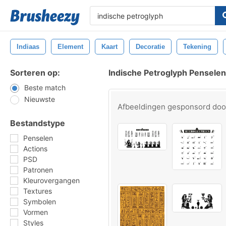
Indiaas
Element
Kaart
Decoratie
Tekening
Sorteren op:
Indische Petroglyph Penselen
Beste match
Nieuwste
Afbeeldingen gesponsord do
Bestandstype
Penselen
Actions
PSD
Patronen
Kleurovergangen
Textures
Symbolen
Vormen
Styles