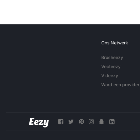
Ons Netwerk
Brusheezy
Vecteezy
Videezy
Word een provider