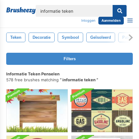
lose
Inloggen
Aanmelden
Teken
Decoratie
Symbool
Geïsoleerd
Patroon
Filters
Informatie Teken Penselen
578 free brushes matching
informatie teken