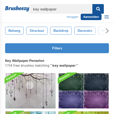
lose
Inloggen
Aanmelden
Behang
Structuur
Backdrop
Decoratie
Wijnoog
Filters
Key Wallpaper Penselen
1.114 free brushes matching
key wallpaper