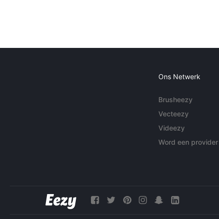
Ons Netwerk
Brusheezy
Vecteezy
Videezy
Word een provider