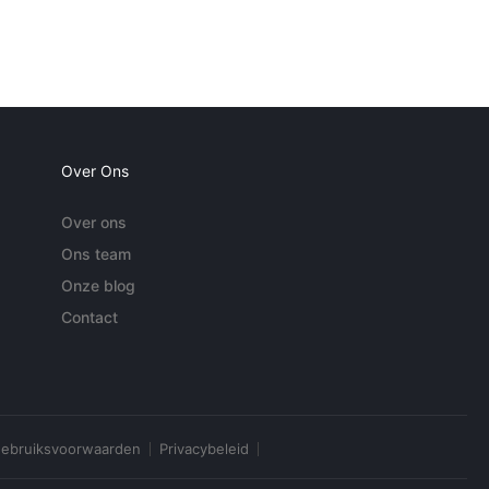
Over Ons
Over ons
Ons team
Onze blog
Contact
ebruiksvoorwaarden
Privacybeleid