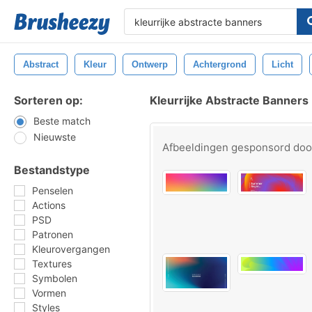
Abstract
Kleur
Ontwerp
Achtergrond
Licht
Sorteren op:
Kleurrijke Abstracte Banners
Beste match
Nieuwste
Afbeeldingen gesponsord do
Bestandstype
Penselen
Actions
PSD
Patronen
Kleurovergangen
Textures
Symbolen
Vormen
Styles