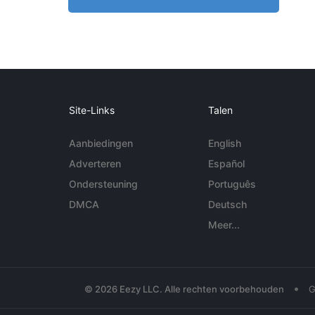
Site-Links
Talen
Aanbiedingen
English
Adverteren
Español
Ondersteuning
Português
DMCA
Deutsch
Meer...
•
© 2026 Eezy LLC. Alle rechten voorbehouden
G