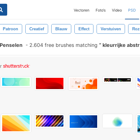
Vectoren
Foto‘s
Video
PSD
Patroon
Creatief
Blauw
Effect
Verstuiven
Roz
 Penselen
-
2.604 free brushes matching
kleurrijke abst
or