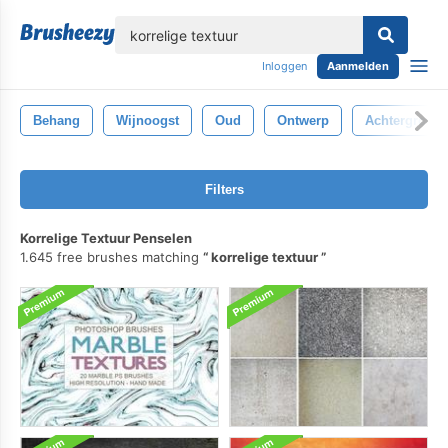
lose
Inloggen
Aanmelden
Behang
Wijnoogst
Oud
Ontwerp
Achtergrond
Filters
Korrelige Textuur Penselen
1.645 free brushes matching
korrelige textuur