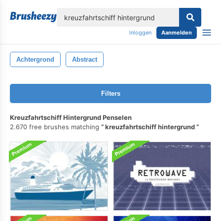
lose
Inloggen
Aanmelden
Achtergrond
Abstract
Filters
Kreuzfahrtschiff Hintergrund Penselen
2.670 free brushes matching
kreuzfahrtschiff hintergrund