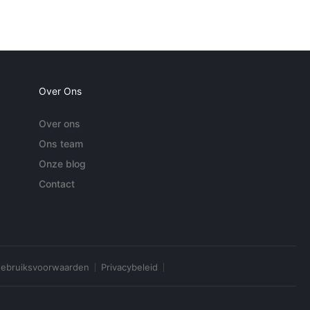
Over Ons
Over ons
Ons team
Onze blog
Contact
ebruiksvoorwaarden
Privacybeleid