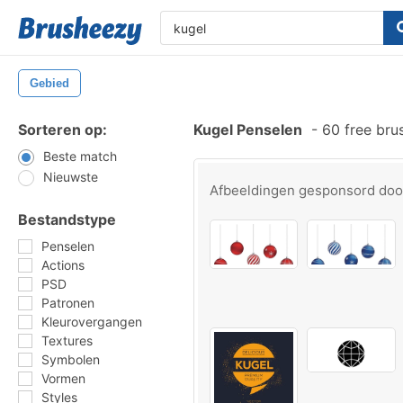
Gebied
Sorteren op:
Kugel Penselen
-
60 free bru
Beste match
Nieuwste
Afbeeldingen gesponsord do
Bestandstype
Penselen
Actions
PSD
Patronen
Kleurovergangen
Textures
Symbolen
Vormen
Styles