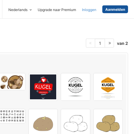
Aanmelden
Nederlands
Upgrade naar Premium
Inloggen
van 2
1