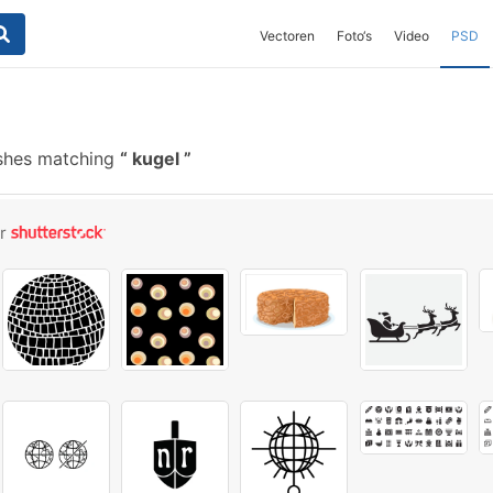
Vectoren
Foto‘s
Video
PSD
shes matching
kugel
or