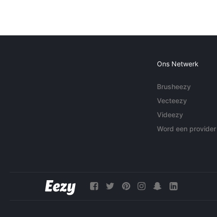
Ons Netwerk
Brusheezy
Vecteezy
Videezy
Word een provider