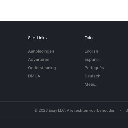
Site-Links
Talen
Aanbiedingen
English
Adverteren
Español
Ondersteuning
Português
DMCA
Deutsch
Meer...
•
© 2026 Eezy LLC. Alle rechten voorbehouden
G