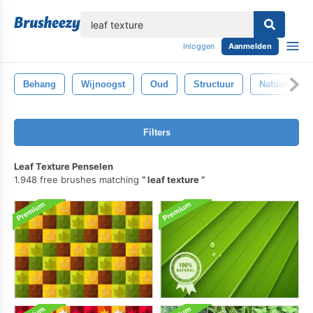
lose
Inloggen
Aanmelden
Behang
Wijnoogst
Oud
Structuur
Natuur
Filters
Leaf Texture Penselen
1.948 free brushes matching
leaf texture