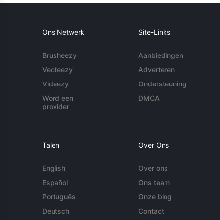
Ons Netwerk
Site-Links
Brusheezy
Aanbiedingen
Vecteezy
Adverteren
Videezy
Ondersteuning
Word een
DMCA
provider
Talen
Over Ons
English
Over ons
Español
Ons team
Português
Onze blog
Deutsch
Contact