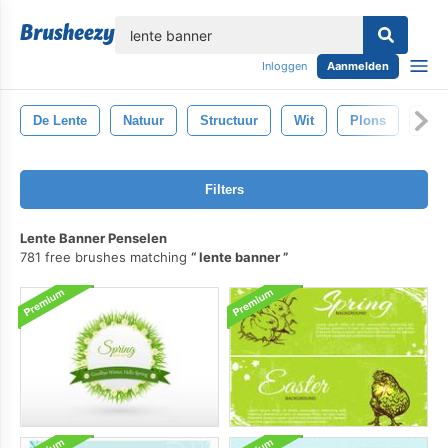
lose
Inloggen
Aanmelden
De Lente
Natuur
Structuur
Wit
Plons
Nat
Filters
Lente Banner Penselen
781 free brushes matching
lente banner