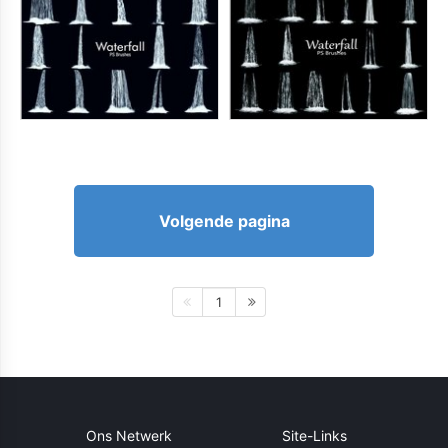
Volgende pagina
1
Ons Netwerk
Site-Links