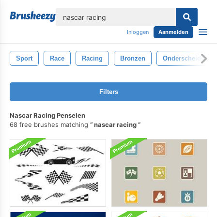
lose
Inloggen
Aanmelden
Sport
Race
Racing
Bronzen
Onderscheiding
Filters
Nascar Racing Penselen
68 free brushes matching
nascar racing