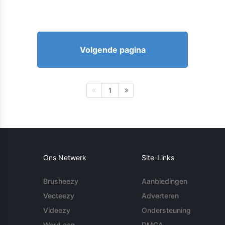
Volgende pagina
1
Ons Netwerk
Site-Links
Brusheezy
Aanbiedingen
Vecteezy
Adverteren
Videezy
Ondersteuning
Word een
DMCA