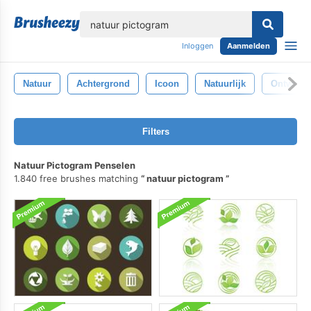
lose
Inloggen
Aanmelden
Natuur
Achtergrond
Icoon
Natuurlijk
Ontwerp
Filters
Natuur Pictogram Penselen
1.840 free brushes matching
natuur pictogram