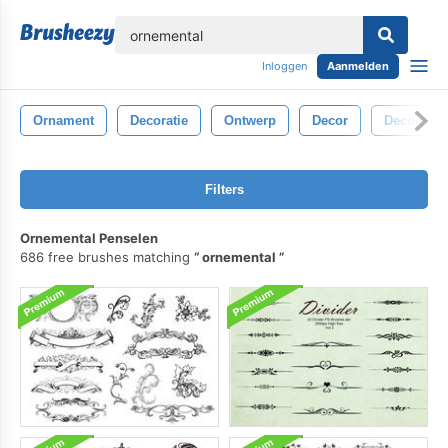
lose
Inloggen
Aanmelden
Ornament
Decoratie
Ontwerp
Decor
Decoratief
Filters
Ornemental Penselen
686 free brushes matching
ornemental