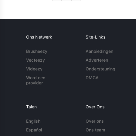
Ons Netwerk
Site-Links
Brusheezy
Aanbiedingen
Vecteezy
Adverteren
Videezy
Ondersteuning
Word een
DMCA
provider
Talen
Over Ons
English
Over ons
Español
Ons team