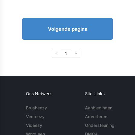
Volgende pagina
1
Ons Netwerk
Site-Links
Brusheezy
Aanbiedingen
Vecteezy
Adverteren
Videezy
Ondersteuning
Word een
DMCA