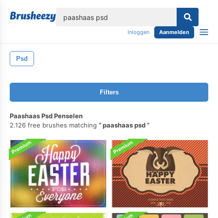
lose
Inloggen
Aanmelden
Psd
Filters
Paashaas Psd Penselen
2.126 free brushes matching
paashaas psd