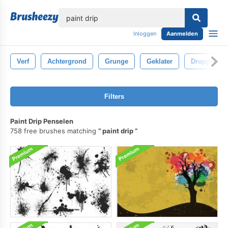
lose
Inloggen
Aanmelden
Verf
Achtergrond
Grunge
Geklater
Druppels
Filters
Paint Drip Penselen
758 free brushes matching
paint drip