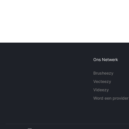
Ons Netwerk
Brusheezy
Vecteezy
Videezy
Word een provider