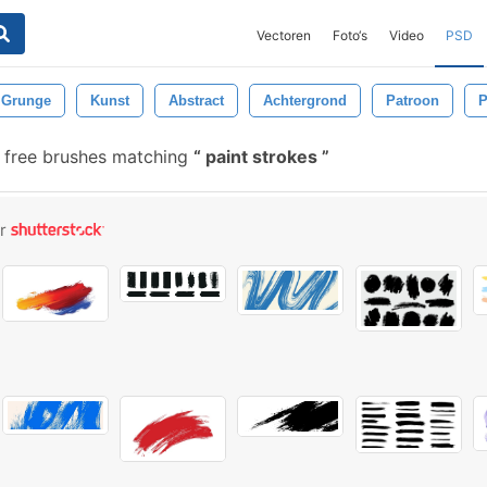
Vectoren
Foto‘s
Video
PSD
Grunge
Kunst
Abstract
Achtergrond
Patroon
P
free brushes matching
paint strokes
or