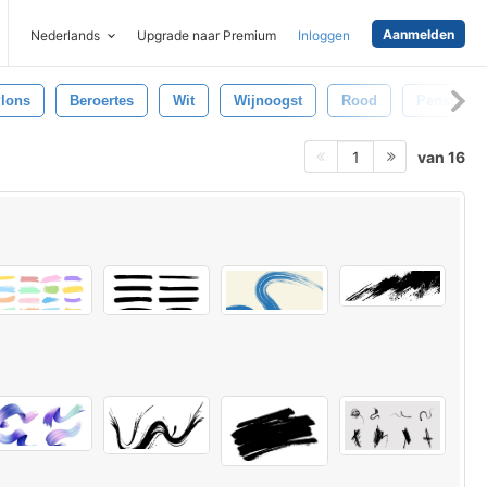
Aanmelden
Nederlands
Upgrade naar Premium
Inloggen
lons
Beroertes
Wit
Wijnoogst
Rood
Penseelst
van 16
1