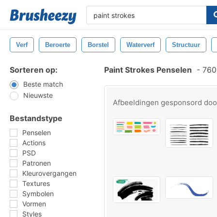
Verf
Beroerte
Borstel
Waterverf
Structuur
Sorteren op:
Paint Strokes Penselen
-
760 
Beste match
Nieuwste
Afbeeldingen gesponsord do
Bestandstype
Penselen
Actions
PSD
Patronen
Kleurovergangen
Textures
Symbolen
Vormen
Styles