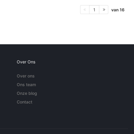
van 16
1
Over Ons
Over ons
Ons team
Onze blog
Contact