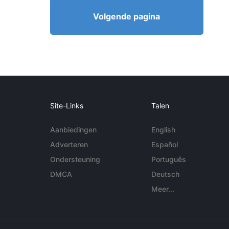
Volgende pagina
Site-Links
Talen
Aanbiedingen
English
Adverteren
Español
Ondersteuning
Português
DMCA
Deutsch
Meer...