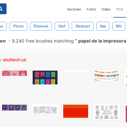
Vectoren
Foto‘s
Video
PSD
on
Plons
Element
Verf
Abstract
Nat
Wit
len
-
9.240 free brushes matching
papel de la impresor
or