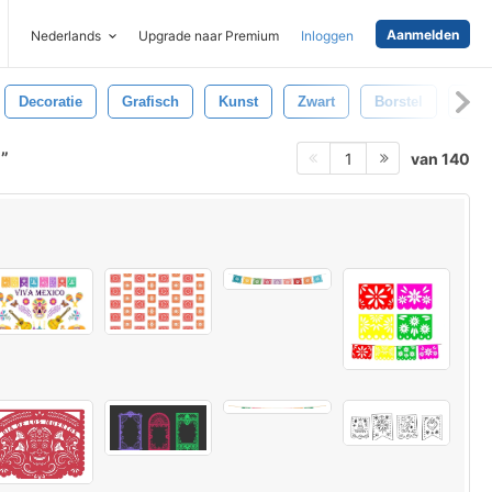
Aanmelden
Nederlands
Upgrade naar Premium
Inloggen
Decoratie
Grafisch
Kunst
Zwart
Borstel
Inkt
a
van 140
1