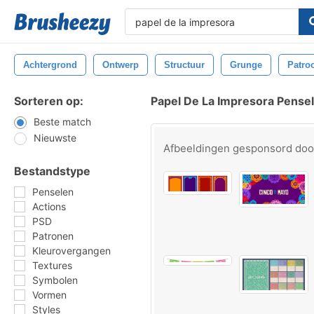
Achtergrond
Ontwerp
Structuur
Grunge
Patro
Sorteren op:
Papel De La Impresora Pense
Beste match
Nieuwste
Afbeeldingen gesponsord do
Bestandstype
Penselen
Actions
PSD
Patronen
Kleurovergangen
Textures
Symbolen
Vormen
Styles