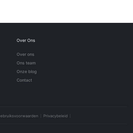
Over Ons
Over ons
Ons team
Onze blog
Contact
ebruiksvoorwaarden
Privacybeleid