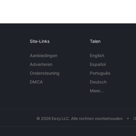
Site-Links
Talen
Aanbiedingen
English
Adverteren
Español
Ondersteuning
Português
DMCA
Deutsch
Meer...
•
© 2026 Eezy LLC. Alle rechten voorbehouden
G