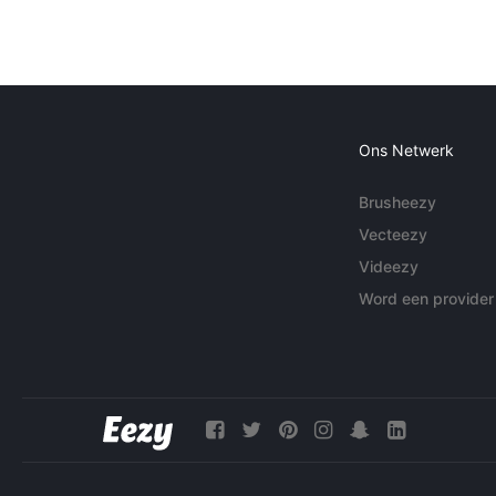
Ons Netwerk
Brusheezy
Vecteezy
Videezy
Word een provider