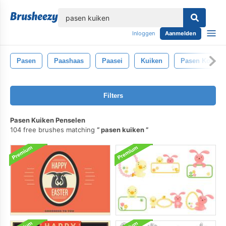
lose
Inloggen
Aanmelden
Pasen
Paashaas
Paasei
Kuiken
Pasen Konijn
Filters
Pasen Kuiken Penselen
104 free brushes matching
pasen kuiken