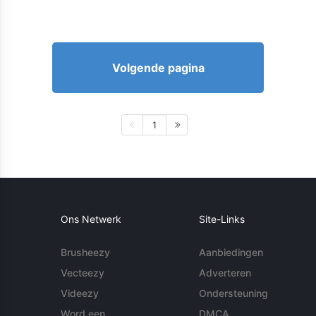
Volgende pagina
1
Ons Netwerk
Site-Links
Brusheezy
Aanbiedingen
Vecteezy
Adverteren
Videezy
Ondersteuning
Word een
DMCA