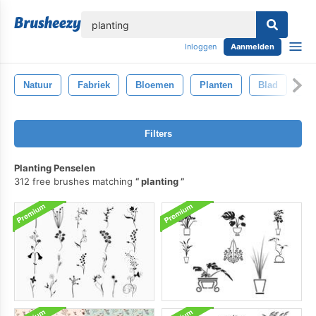
lose
Inloggen
Aanmelden
Natuur
Fabriek
Bloemen
Planten
Blad
Ou
Filters
Planting Penselen
312 free brushes matching
planting