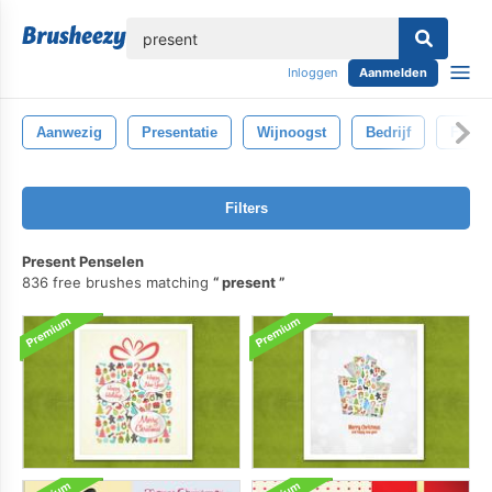
lose
Inloggen
Aanmelden
Aanwezig
Presentatie
Wijnoogst
Bedrijf
Fysic
Filters
Present Penselen
836 free brushes matching
present