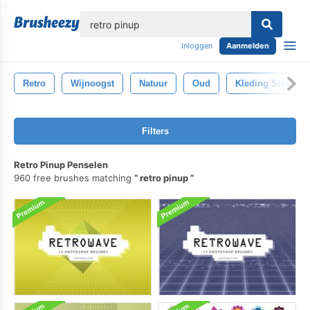
lose
Inloggen
Aanmelden
Retro
Wijnoogst
Natuur
Oud
Kleding Stof
Filters
Retro Pinup Penselen
960 free brushes matching
retro pinup