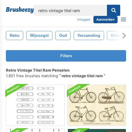
lose
Inloggen
Aanmelden
Retro
Wijnoogst
Oud
Verzameling
Ontwerp
Filters
Retro Vintage Titel Ram Penselen
1.851 free brushes matching
retro vintage titel ram