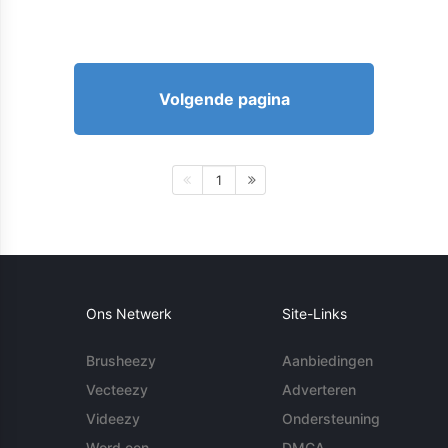
Volgende pagina
1
Ons Netwerk
Site-Links
Brusheezy
Aanbiedingen
Vecteezy
Adverteren
Videezy
Ondersteuning
Word een
DMCA