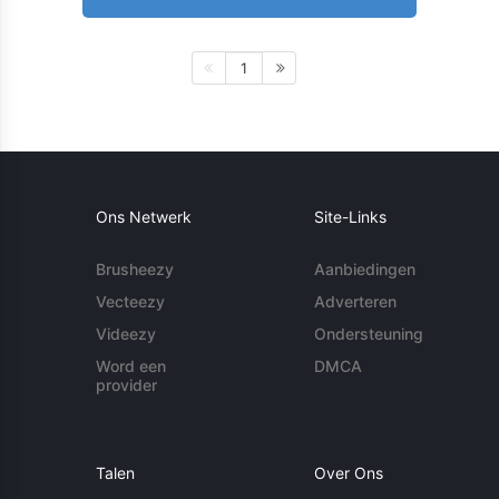
1
Ons Netwerk
Site-Links
Brusheezy
Aanbiedingen
Vecteezy
Adverteren
Videezy
Ondersteuning
Word een
DMCA
provider
Talen
Over Ons