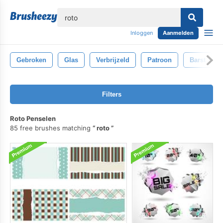
lose
Inloggen
Aanmelden
Gebroken
Glas
Verbrijzeld
Patroon
Barst
Filters
Roto Penselen
85 free brushes matching
roto