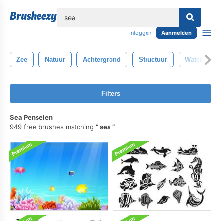
lose
Inloggen
Aanmelden
Zee
Natuur
Achtergrond
Structuur
Water
Filters
Sea Penselen
949 free brushes matching
sea