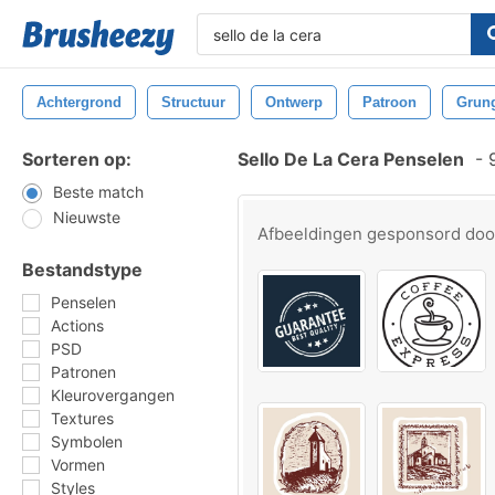
Achtergrond
Structuur
Ontwerp
Patroon
Grun
Sorteren op:
Sello De La Cera Penselen
-
9
Beste match
Nieuwste
Afbeeldingen gesponsord do
Bestandstype
Penselen
Actions
PSD
Patronen
Kleurovergangen
Textures
Symbolen
Vormen
Styles