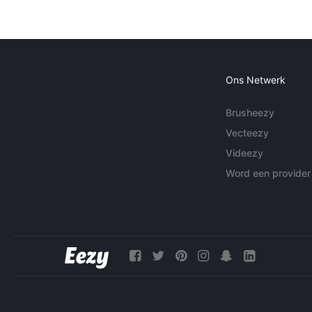
Ons Netwerk
Brusheezy
Vecteezy
Videezy
Word een provider