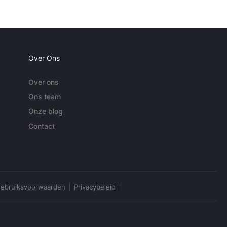
Over Ons
Over ons
Ons team
Onze blog
Contact
ebruiksvoorwaarden
Privacybeleid