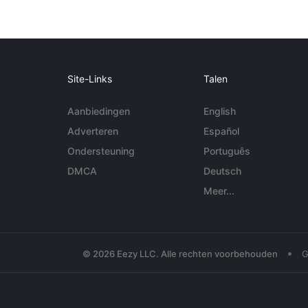
Site-Links
Talen
Aanbiedingen
English
Adverteren
Español
Ondersteuning
Português
DMCA
Deutsch
Meer...
•
© 2026 Eezy LLC. Alle rechten voorbehouden
G