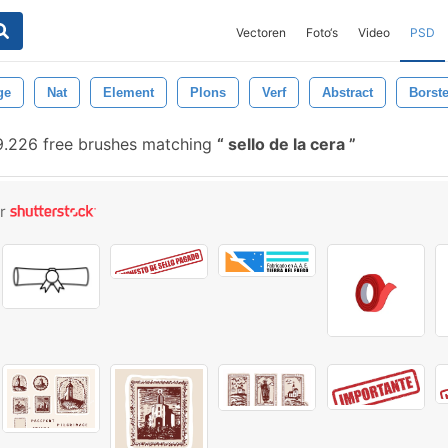
Vectoren
Foto‘s
Video
PSD
ge
Nat
Element
Plons
Verf
Abstract
Borste
.226 free brushes matching
sello de la cera
or