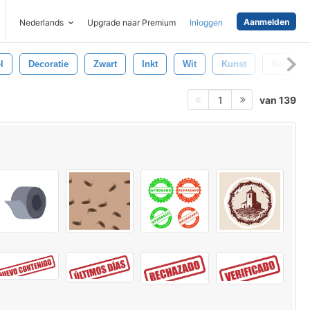
Aanmelden
Nederlands
Upgrade naar Premium
Inloggen
l
Decoratie
Zwart
Inkt
Wit
Kunst
Behang
van 139
1