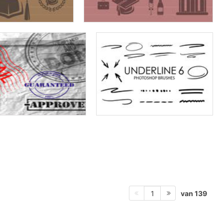
van 139
1