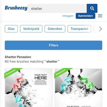
lose
Inloggen
Aanmelden
Glas
Verbrijzeld
Gebroken
Transparant
Patroo
Filters
Shatter Penselen
60 free brushes matching
shatter