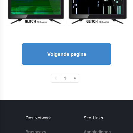
Volgende pagina
1
Ons Netwerk
Site-Links
Brusheezy
Aanbiedingen