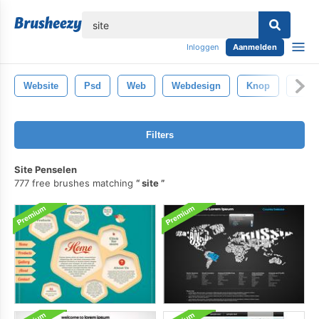
lose
Inloggen
Aanmelden
Website
Psd
Web
Webdesign
Knop
Sjab
Filters
Site Penselen
777 free brushes matching
site