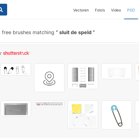
Vectoren
Foto‘s
Video
PSD
 free brushes matching
sluit de speld
or