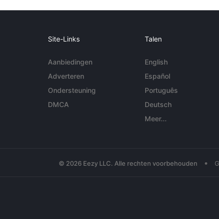
Site-Links
Talen
Aanbiedingen
English
Adverteren
Español
Ondersteuning
Português
DMCA
Deutsch
Meer...
•
© 2026 Eezy LLC. Alle rechten voorbehouden
G