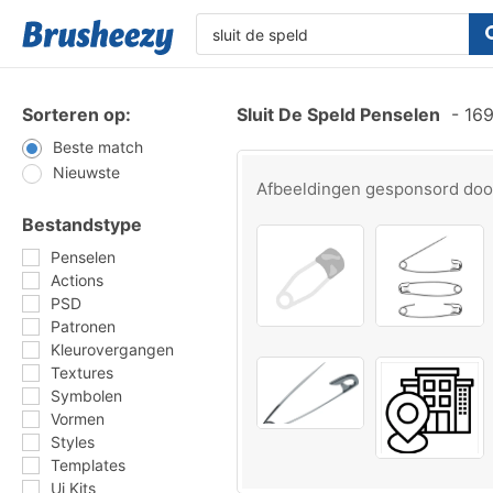
Sorteren op:
Sluit De Speld Penselen
-
169
Beste match
Nieuwste
Afbeeldingen gesponsord do
Bestandstype
Penselen
Actions
PSD
Patronen
Kleurovergangen
Textures
Symbolen
Vormen
Styles
Templates
Ui Kits