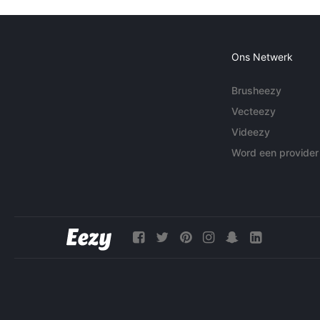
Ons Netwerk
Brusheezy
Vecteezy
Videezy
Word een provider