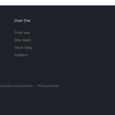
Over Ons
Over ons
Ons team
Onze blog
Contact
ebruiksvoorwaarden
Privacybeleid