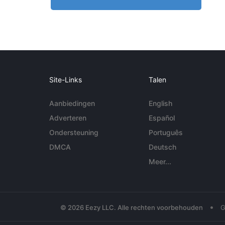
Site-Links
Talen
Aanbiedingen
English
Adverteren
Español
Ondersteuning
Português
DMCA
Deutsch
Meer...
•
© 2026 Eezy LLC. Alle rechten voorbehouden
G