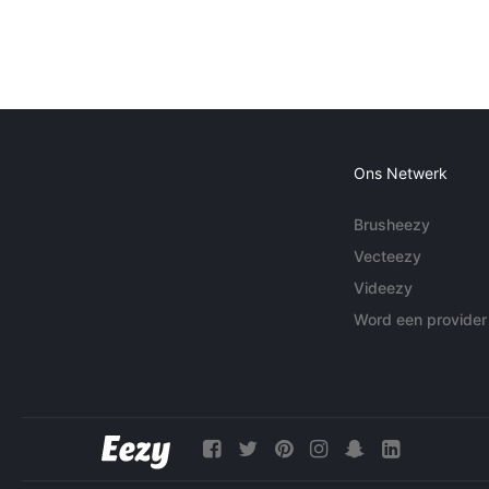
Ons Netwerk
Brusheezy
Vecteezy
Videezy
Word een provider