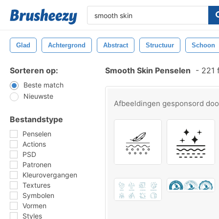
Glad
Achtergrond
Abstract
Structuur
Schoon
Sorteren op:
Smooth Skin Penselen
-
221 
Beste match
Nieuwste
Afbeeldingen gesponsord do
Bestandstype
Penselen
Actions
PSD
Patronen
Kleurovergangen
Textures
Symbolen
Vormen
Styles