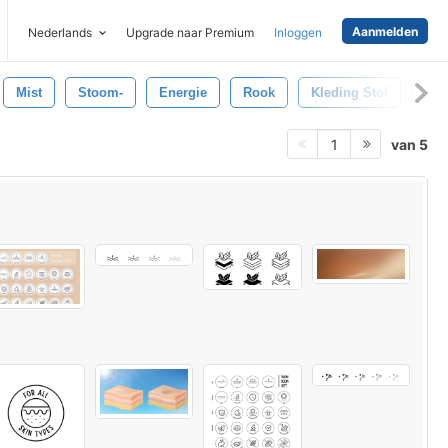
Aanmelden
Nederlands
Upgrade naar Premium
Inloggen
Mist
Stoom-
Energie
Rook
Kleding Stof
Kle
van 5
1