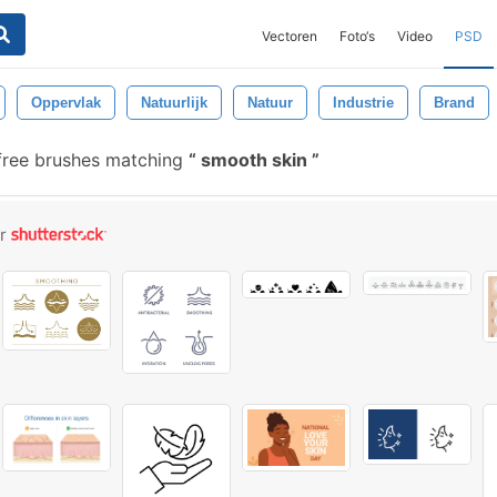
Vectoren
Foto‘s
Video
PSD
Oppervlak
Natuurlijk
Natuur
Industrie
Brand
free brushes matching
smooth skin
or