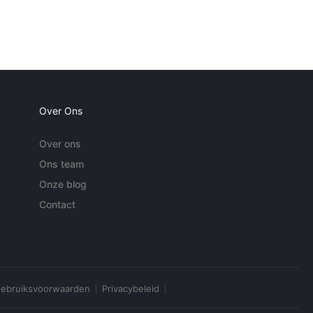
Over Ons
Over ons
Ons team
Onze blog
Contact
ebruiksvoorwaarden
Privacybeleid