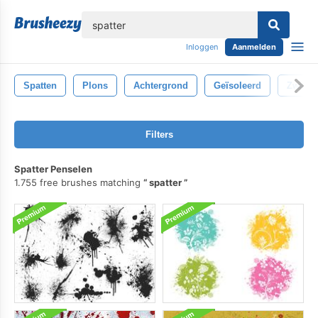
lose
Inloggen
Aanmelden
Spatten
Plons
Achtergrond
Geïsoleerd
Zwart
Filters
Spatter Penselen
1.755 free brushes matching
spatter