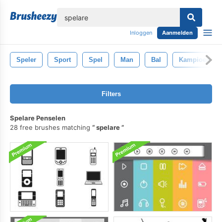
lose
Inloggen
Aanmelden
Speler
Sport
Spel
Man
Bal
Kampioen
Filters
Spelare Penselen
28 free brushes matching
spelare