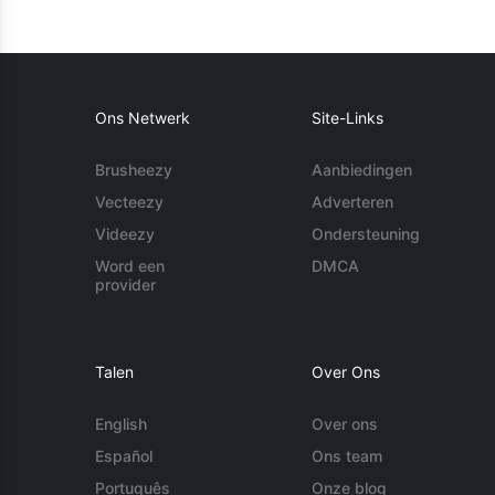
Ons Netwerk
Site-Links
Brusheezy
Aanbiedingen
Vecteezy
Adverteren
Videezy
Ondersteuning
Word een
DMCA
provider
Talen
Over Ons
English
Over ons
Español
Ons team
Português
Onze blog