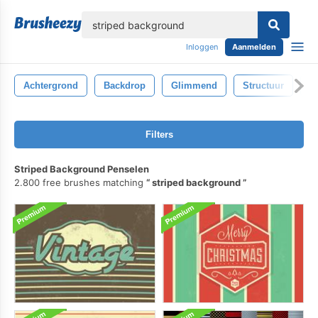
lose
Inloggen
Aanmelden
Achtergrond
Backdrop
Glimmend
Structuur
B
Filters
Striped Background Penselen
2.800 free brushes matching
striped background