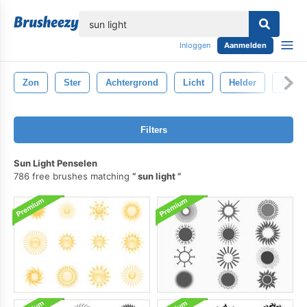
lose
Inloggen
Aanmelden
Zon
Ster
Achtergrond
Licht
Helder
Heme
Filters
Sun Light Penselen
786 free brushes matching
sun light