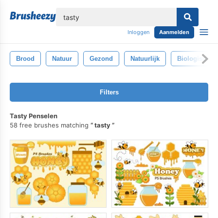
lose
Inloggen
Aanmelden
Brood
Natuur
Gezond
Natuurlijk
Biologisch
Filters
Tasty Penselen
58 free brushes matching
tasty