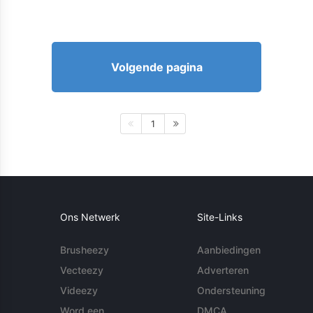
Volgende pagina
1
Ons Netwerk
Site-Links
Brusheezy
Aanbiedingen
Vecteezy
Adverteren
Videezy
Ondersteuning
Word een
DMCA