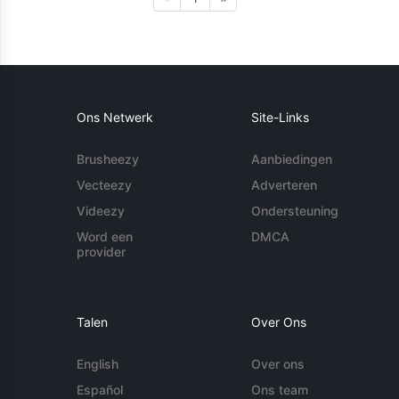
Ons Netwerk
Site-Links
Brusheezy
Aanbiedingen
Vecteezy
Adverteren
Videezy
Ondersteuning
Word een
DMCA
provider
Talen
Over Ons
English
Over ons
Español
Ons team