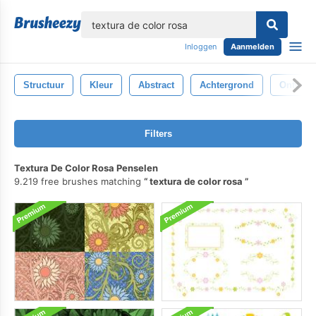
lose
Inloggen
Aanmelden
Structuur
Kleur
Abstract
Achtergrond
Ontwerp
Filters
Textura De Color Rosa Penselen
9.219 free brushes matching
textura de color rosa