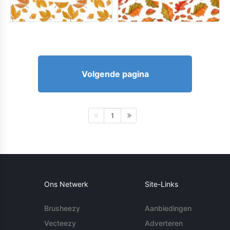
Volgende pagina
1
Ons Netwerk
Site-Links
Brusheezy
Aanbiedingen
Vecteezy
Adverteren