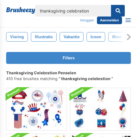
lose
Inloggen
Aanmelden
Viering
Illustratie
Vakantie
Icoon
Mooi
Ac
Filters
Thanksgiving Celebration Penselen
410 free brushes matching
thanksgiving celebration